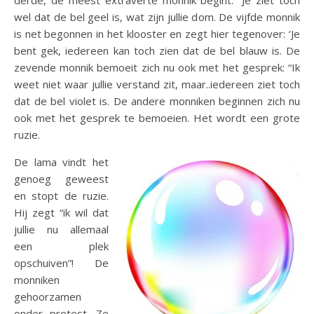
derde, de meest extraverte monnik begint: “Je ziet toch
wel dat de bel geel is, wat zijn jullie dom. De vijfde monnik
is net begonnen in het klooster en zegt hier tegenover: ‘Je
bent gek, iedereen kan toch zien dat de bel blauw is. De
zevende monnik bemoeit zich nu ook met het gesprek: “Ik
weet niet waar jullie verstand zit, maar..iedereen ziet toch
dat de bel violet is. De andere monniken beginnen zich nu
ook met het gesprek te bemoeien. Het wordt een grote
ruzie.
De lama vindt het
genoeg geweest
en stopt de ruzie.
Hij zegt “ik wil dat
jullie nu allemaal
een plek
opschuiven”! De
monniken
gehoorzamen
onder protest. Ze