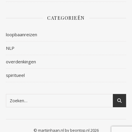
CATEGORIEËN
loopbaanreizen
NLP
overdenkingen
spiritueel
© martijnhaan.nl by beontop.nl 2026