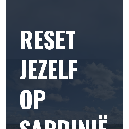
RESET
JEZELF
OP
SARDINIË