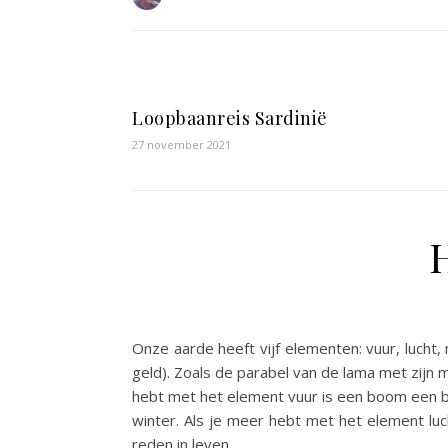
Loopbaanreis Sardinië
27 november 2021
Onze aarde heeft vijf elementen: vuur, luch
geld). Zoals de parabel van de lama met zijn
hebt met het element vuur is een boom een br
winter. Als je meer hebt met het element lu
reden in leven.…