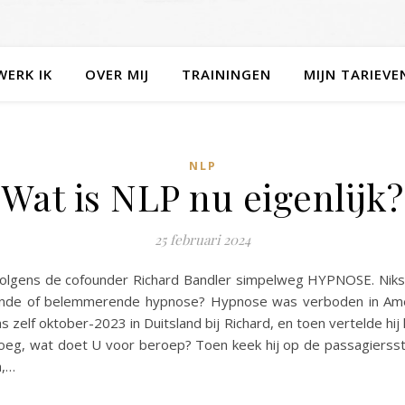
WERK IK
OVER MIJ
TRAININGEN
MIJN TARIEVE
NLP
Wat is NLP nu eigenlijk?
25 februari 2024
olgens de cofounder Richard Bandler simpelweg HYPNOSE. Niks m
lpende of belemmerende hypnose? Hypnose was verboden in Amer
 zelf oktober-2023 in Duitsland bij Richard, en toen vertelde h
vroeg, wat doet U voor beroep? Toen keek hij op de passagiersst
h,…