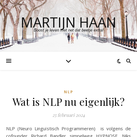
MARTIJN HAAN
Boost je leven met net dat beetje extra!
NLP
Wat is NLP nu eigenlijk?
25 februari 2024
NLP (Neuro Linguïstisch Programmeren) is volgens de
cofounder Richard Bandler simpelweg HYPNOSE. Niks