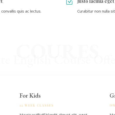
Z
et
Justo lacinia eg
convallis quis ac lectus.
Curabitur non nulla si
COURES
ate English Course Offe
For Kids
G
12 WEEK CLASSES
ON
Maurisasdfsdf blandit aliquet elit, eget
Mau