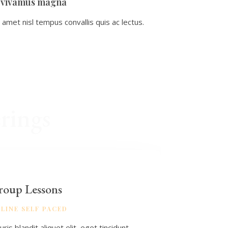
et vivamus magna
t amet nisl tempus convallis quis ac lectus.
rings
roup Lessons
LINE SELF PACED
ris blandit aliquet elit, eget tincidunt