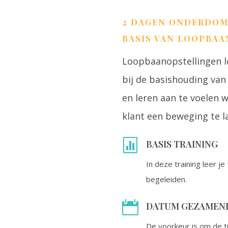
2 DAGEN ONDERDOM
BASIS VAN LOOPBA
Loopbaanopstellingen l
bij de basishouding van
en leren aan te voelen w
klant een beweging te 

BASIS TRAINING
In deze training leer je
begeleiden.

DATUM GEZAMENLI
De voorkeur is om de t