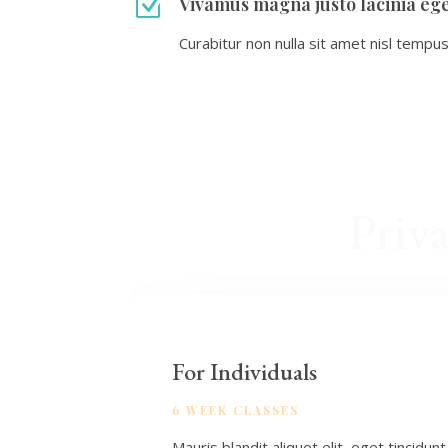
Z
Vivamus magna justo lacinia eg
Curabitur non nulla sit amet nisl tempus 
Priv
For Individuals
6 WEEK CLASSES
Mauris blandit aliquet elit, eget tincidunt