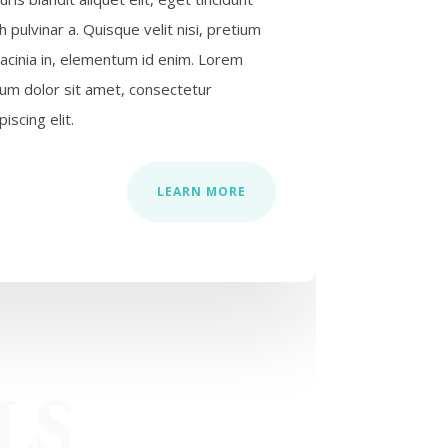
h pulvinar a. Quisque velit nisi, pretium
lacinia in, elementum id enim. Lorem
sum dolor sit amet, consectetur
piscing elit.
LEARN MORE
LS