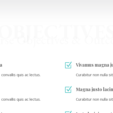
OBJECTIVE
rse Objectives & Outc
Z
na
Vivamus magna ju
convallis quis ac lectus.
Curabitur non nulla si
Z
Magna justo lacin
convallis quis ac lectus.
Curabitur non nulla si