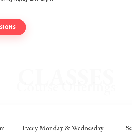
SSIONS
CLASSES
Course Offerings
am
Every Monday & Wednesday
Se