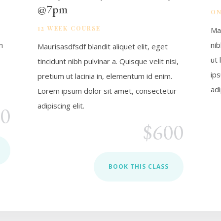
@7pm
ON
12 WEEK COURSE
Mau
m
nib
Maurisasdfsdf blandit aliquet elit, eget
ut 
tincidunt nibh pulvinar a. Quisque velit nisi,
ip
pretium ut lacinia in, elementum id enim.
adi
Lorem ipsum dolor sit amet, consectetur
adipiscing elit.
00
$600
BOOK THIS CLASS